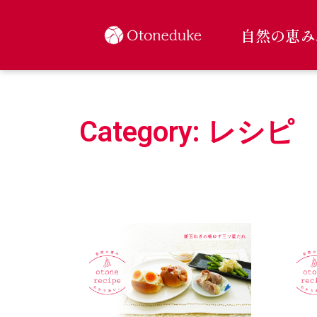
内
容
自然の恵み
を
ス
キ
ッ
プ
Category: レシピ