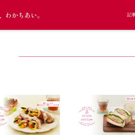
、わかちあい。
記