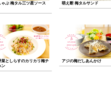
しゃぶ 梅タル三ツ星ソース
萌え断 梅タルサンド
野菜としらすのカリカリ梅チ
アジの梅だしあんかけ
ハン