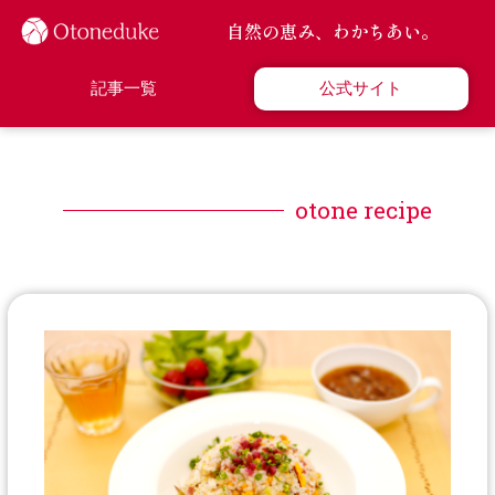
内
自然の恵み、わかちあい。
容
を
ス
記事一覧
公式サイト
キ
ッ
プ
otone recipe